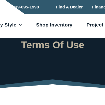
419-895-1998
Find A Dealer
Finan
y Style
Shop Inventory
Project
Terms Of Use